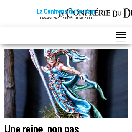
Skip
La Confrérie du Dé Vain
to
Le website qui fait rouler les dés !
the
content
Une reine, non pas