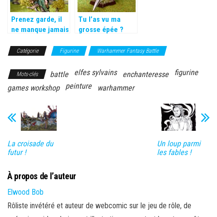
Prenez garde, il
Tu l’as vu ma
ne manque jamais
grosse épée ?
sa cible…
Catégorie
Figurine
Warhammer Fantasy Battle
elfes sylvains
figurine
battle
enchanteresse
Mots-clés
peinture
games workshop
warhammer
La croisade du
Un loup parmi
futur !
les fables !
À propos de l’auteur
Elwood Bob
Rôliste invétéré et auteur de webcomic sur le jeu de rôle, de