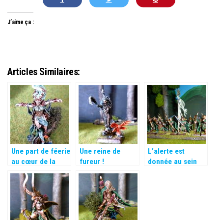
J’aime ça :
Articles Similaires:
Une part de féerie
Une reine de
L’alerte est
au cœur de la
fureur !
donnée au sein
forêt…
des frondaisons !