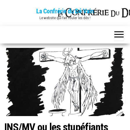
Skip
La Confrérie du Dé Vain
to
Le website qui fait rouler les dés !
the
content
INS/MV ou les stupéfiants