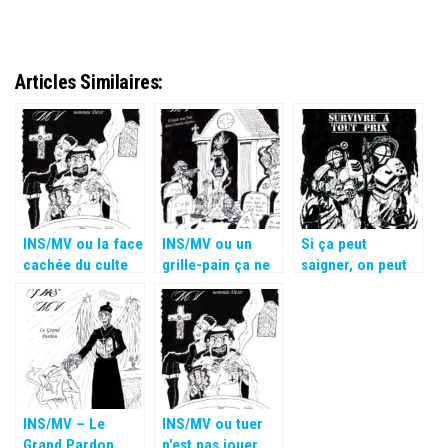
Articles Similaires:
INS/MV ou la face
INS/MV ou un
Si ça peut
cachée du culte
grille-pain ça ne
saigner, on peut
sert pas qu’à
le tuer.
faire des toasts.
INS/MV – Le
INS/MV ou tuer
Grand Pardon
n’est pas jouer