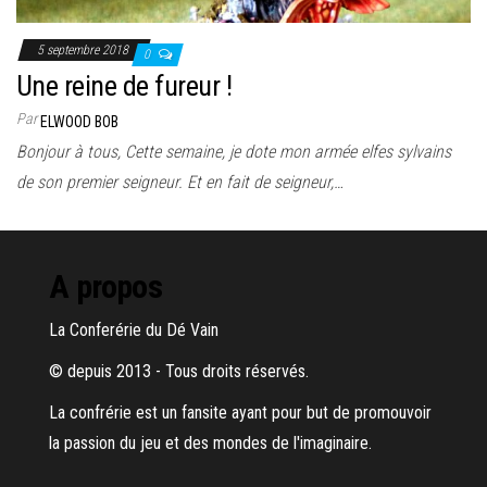
5 septembre 2018
0
Une reine de fureur !
Par
ELWOOD BOB
Bonjour à tous, Cette semaine, je dote mon armée elfes sylvains
de son premier seigneur. Et en fait de seigneur,…
A propos
La Conferérie du Dé Vain
© depuis 2013 - Tous droits réservés.
La confrérie est un fansite ayant pour but de promouvoir
la passion du jeu et des mondes de l'imaginaire.