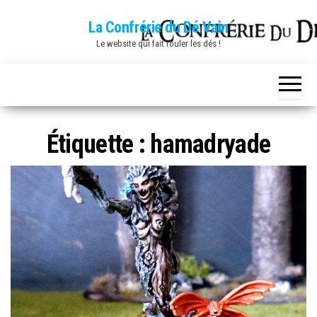
Skip
La Confrérie du Dé Vain
to
Le website qui fait rouler les dés !
the
content
Étiquette :
hamadryade