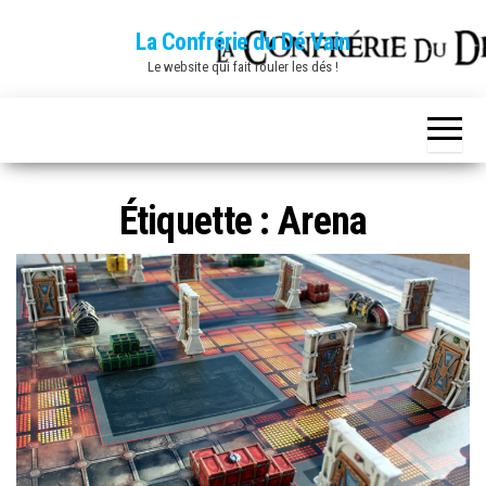
Skip
La Confrérie du Dé Vain
to
Le website qui fait rouler les dés !
the
content
Étiquette :
Arena