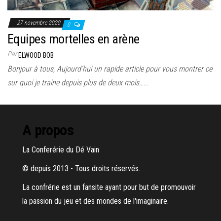
27 novembre 2020
0
Equipes mortelles en arène
Par
ELWOOD BOB
Bonjour à tous, Aujourd’hui un rapide article pour vous montrer ce
sur quoi je traine depuis plus de deux mois……
A propos
La Conferérie du Dé Vain
© depuis 2013 - Tous droits réservés.
La confrérie est un fansite ayant pour but de promouvoir
la passion du jeu et des mondes de l'imaginaire.