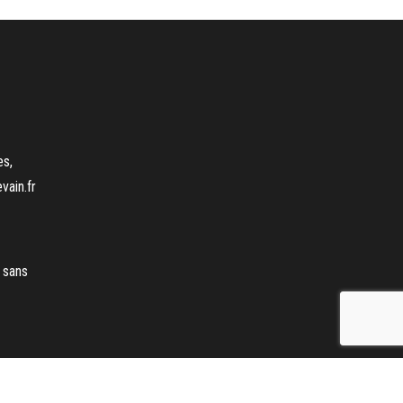
es,
vain.fr
 sans