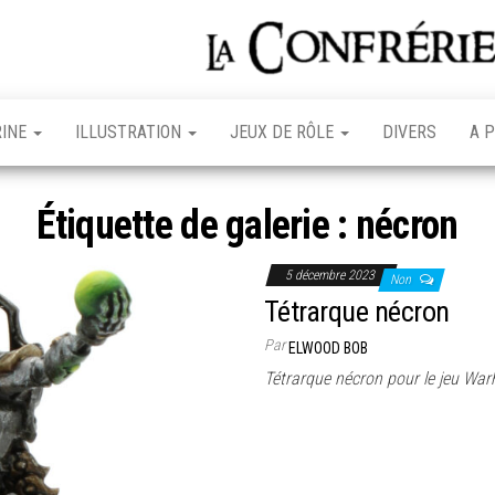
RINE
ILLUSTRATION
JEUX DE RÔLE
DIVERS
A 
Étiquette de galerie :
nécron
5 décembre 2023
Non
Tétrarque nécron
Par
ELWOOD BOB
Tétrarque nécron pour le jeu W