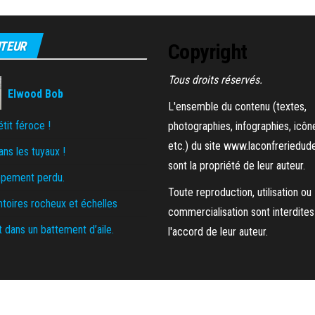
TEUR
Copyright
Tous droits réservés.
Elwood Bob
L'ensemble du contenu (textes,
tit féroce !
photographies, infographies, icôn
etc.) du site www.laconfreriedude
ans les tuyaux !
sont la propriété de leur auteur.
pement perdu.
Toute reproduction, utilisation ou
toires rocheux et échelles
commercialisation sont interdites
 dans un battement d’aile.
l'accord de leur auteur.
Fièrement propulsé par
WordPress
|
Thème :
Envo Magazine