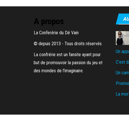
AU
A propos
La Conferérie du Dé Vain
© depuis 2013 - Tous droits réservés.
Un appé
La confrérie est un fansite ayant pour
C’est d
but de promouvoir la passion du jeu et
des mondes de l'imaginaire.
Un cam
Promon
La mort