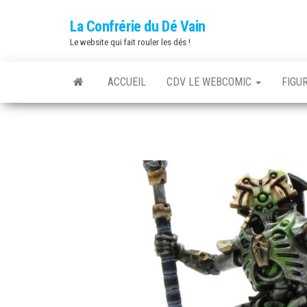
Skip
La Confrérie du Dé Vain
to
Le website qui fait rouler les dés !
the
content
ACCUEIL
CDV LE WEBCOMIC
FIGU