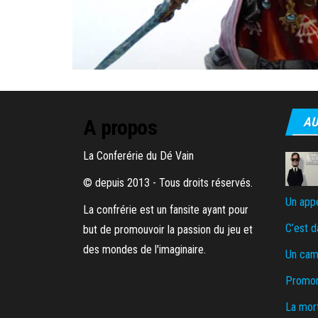
AU
A propos
La Conferérie du Dé Vain
© depuis 2013 - Tous droits réservés.
Un appé
La confrérie est un fansite ayant pour
C’est d
but de promouvoir la passion du jeu et
des mondes de l'imaginaire.
Un cam
Promon
La mort