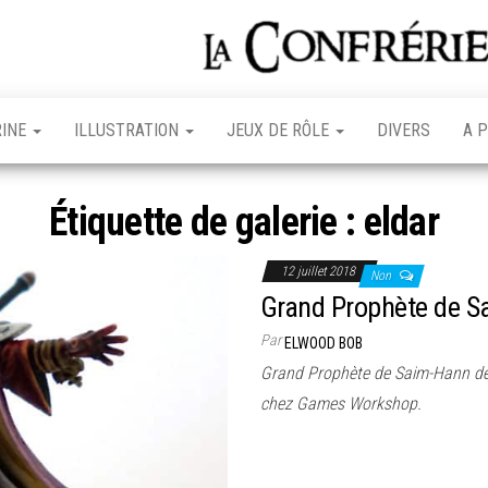
RINE
ILLUSTRATION
JEUX DE RÔLE
DIVERS
A 
Étiquette de galerie :
eldar
12 juillet 2018
Non
Grand Prophète de 
Par
ELWOOD BOB
Grand Prophète de Saim-Hann de
chez Games Workshop.