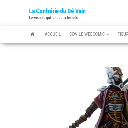
Skip
La Confrérie du Dé Vain
to
Le website qui fait rouler les dés !
the
content
ACCUEIL
CDV LE WEBCOMIC
FIGU