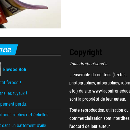
TEUR
Copyright
Tous droits réservés.
Elwood Bob
L'ensemble du contenu (textes,
tit féroce !
photographies, infographies, icôn
etc.) du site www.laconfreriedude
ans les tuyaux !
sont la propriété de leur auteur.
pement perdu.
Toute reproduction, utilisation ou
toires rocheux et échelles
commercialisation sont interdites
 dans un battement d’aile.
l'accord de leur auteur.