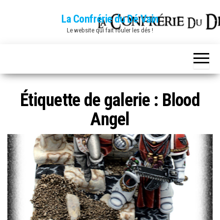
Skip
La Confrérie du Dé Vain
to
Le website qui fait rouler les dés !
the
content
Étiquette de galerie :
Blood
Angel