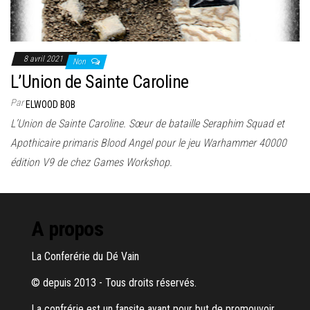
8 avril 2021
Non
L’Union de Sainte Caroline
Par
ELWOOD BOB
L’Union de Sainte Caroline. Sœur de bataille Seraphim Squad et
Apothicaire primaris Blood Angel pour le jeu Warhammer 40000
édition V9 de chez Games Workshop.
A propos
La Conferérie du Dé Vain
© depuis 2013 - Tous droits réservés.
La confrérie est un fansite ayant pour but de promouvoir