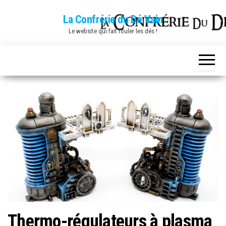
Skip
La Confrérie du Dé Vain
to
Le website qui fait rouler les dés !
the
content
Thermo-régulateurs à plasma