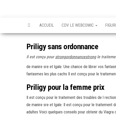
Skip
to
the
content
ACCUEIL
CDV LE WEBCOMIC
FIGUR
Priligy sans ordonnance
Il est conçu pour
strongordonnancestrong
le traitem
de
manire sre et lgale. Une chance de librer vos fanta
fantasmes les plus cachs Il est conçu pour le traiteme
Priligy pour la femme prix
Il est conçu pour le traitement des troubles de l recti
de manire sre et lgale. Il est conçu pour le traitement
adultes Voici quelques conseils pour obtenir du Viagra 