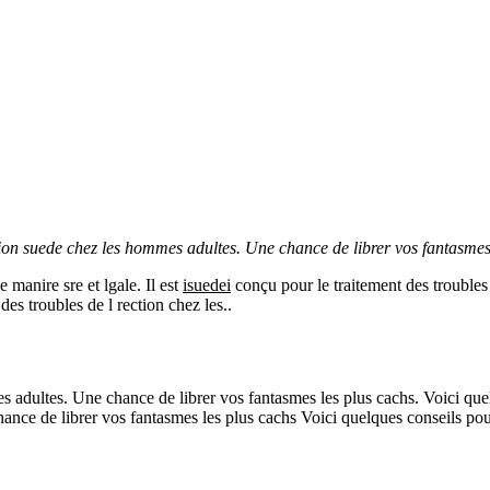
tion
suede
chez les hommes adultes. Une chance
de librer vos fantasme
manire sre et lgale. Il est
isuedei
conçu pour le traitement des troubles
des troubles de l rection chez les..
es adultes. Une chance de librer vos fantasmes les plus cachs. Voici que
ance de librer vos fantasmes les plus cachs Voici quelques conseils pour