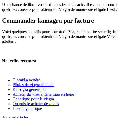
Une chance de librer vos fantasmes les plus cachs. Il est conçu pour le
quelques conseils pour obtenir du Viagra de manire sre et lgale Il est c
Commander kamagra par facture
Voici quelques conseils pour obtenir du Viagra de manire sre et lgale. 
quelques conseils pour obtenir du Viagra de manire sre et lgale Voici 
adultes..
Nouvelles recentes:
Clomid à vendre
Pilules de viagra féminin
Kamagra générique
Acheter du viagra générique en ligne
Générique pour le viagra
Où puis-je acheter des cialis
Levitra générique
Tous les articles