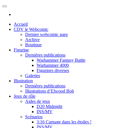
Skip
to
the
content
Accueil
CDV le Webcomic
Dernier webcomic paru
Archive
Boutique
Figurine
Dernières publications
Warhammer Fantasy Battle
Warhammer 4000
Figurines diverses
Galeries
Illustration
Dernières publications
Illustrations d’Elwood Bob
Jeux de rôle
Aides de jeux
D20 Midnight
INS/MV
Scénarios
3:16 Carnage dans les étoiles !
INS/MV