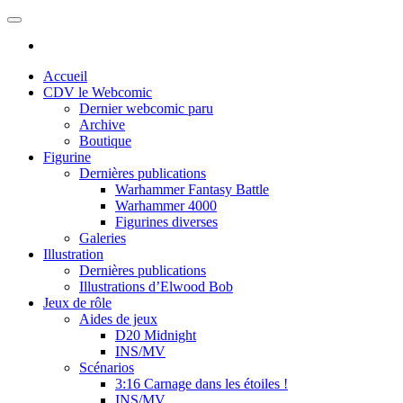
Skip
to
the
content
Accueil
CDV le Webcomic
Dernier webcomic paru
Archive
Boutique
Figurine
Dernières publications
Warhammer Fantasy Battle
Warhammer 4000
Figurines diverses
Galeries
Illustration
Dernières publications
Illustrations d’Elwood Bob
Jeux de rôle
Aides de jeux
D20 Midnight
INS/MV
Scénarios
3:16 Carnage dans les étoiles !
INS/MV